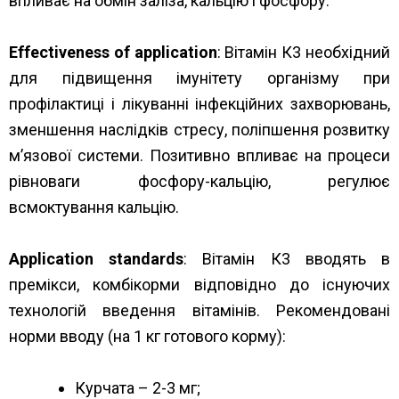
впливає на обмін заліза, кальцію і фосфору.
Effectiveness of application
: Вітамін К3 необхідний
для підвищення імунітету організму при
профілактиці і лікуванні інфекційних захворювань,
зменшення наслідків стресу, поліпшення розвитку
м’язової системи. Позитивно впливає на процеси
рівноваги фосфору-кальцію, регулює
всмоктування кальцію.
Application standards
: Вітамін К3 вводять в
премікси, комбікорми відповідно до існуючих
технологій введення вітамінів. Рекомендовані
норми вводу (на 1 кг готового корму):
Курчата – 2-3 мг;