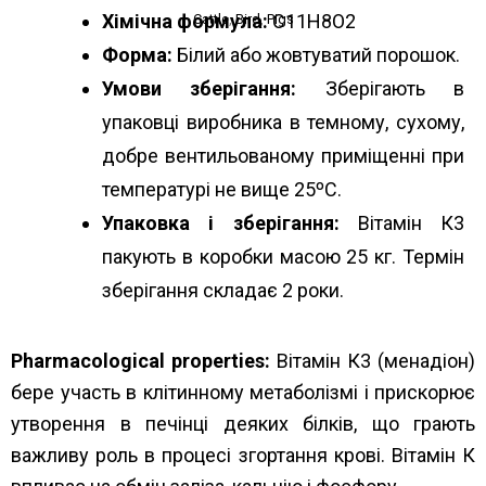
Хімічна формула:
C11H8O2
Cattle
,
Bird
,
Pigs
Форма:
Білий або жовтуватий порошок.
Умови зберігання:
Зберігають в
упаковці виробника в темному, сухому,
добре вентильованому приміщенні при
температурі не вище 25ºС.
Упаковка і зберігання:
Вітамін К3
пакують в коробки масою 25 кг. Термін
зберігання складає 2 роки.
Pharmacological properties:
Вітамін К3 (менадіон)
бере участь в клітинному метаболізмі і прискорює
утворення в печінці деяких білків, що грають
важливу роль в процесі згортання крові. Вітамін К