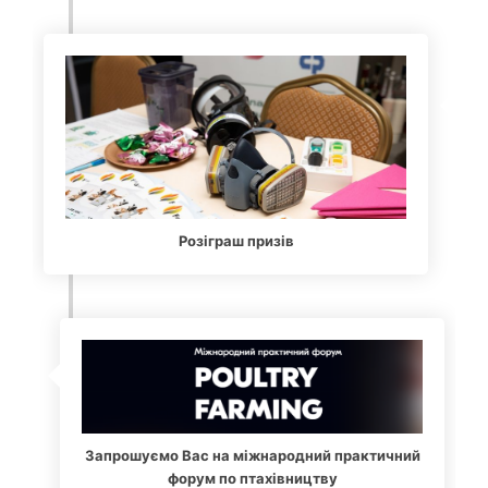
Розіграш призів
4
Запрошуємо Вас на міжнародний практичний
форум по птахівництву