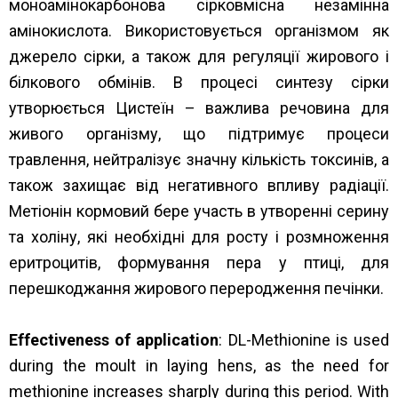
моноамінокарбонова сірковмісна незамінна
амінокислота. Використовується організмом як
джерело сірки, а також для регуляції жирового і
білкового обмінів. В процесі синтезу сірки
утворюється Цистеїн – важлива речовина для
живого організму, що підтримує процеси
травлення, нейтралізує значну кількість токсинів, а
також захищає від негативного впливу радіації.
Метіонін кормовий бере участь в утворенні серину
та холіну, які необхідні для росту і розмноження
еритроцитів, формування пера у птиці, для
перешкоджання жирового переродження печінки.
Effectiveness of application
: DL-Methionine is used
during the moult in laying hens, as the need for
methionine increases sharply during this period. With