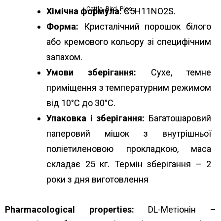
Cattle
,
Bird
,
Pigs
,
Хімічна формула:
С5Н11NO2S.
Форма:
Кристалічний порошок білого
або кремового кольору зі специфічним
запахом.
Умови зберігання:
Сухе, темне
приміщення з температурним режимом
від 10°С до 30°С.
Упаковка і зберігання:
Багатошаровий
паперовий мішок з внутрішньої
поліетиленовою прокладкою, маса
складає 25 кг. Термін зберігання – 2
роки з дня виготовлення
Pharmacological properties:
DL-Метіонін –