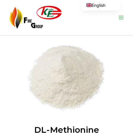
Skip
English
to
content
DL-Methionine