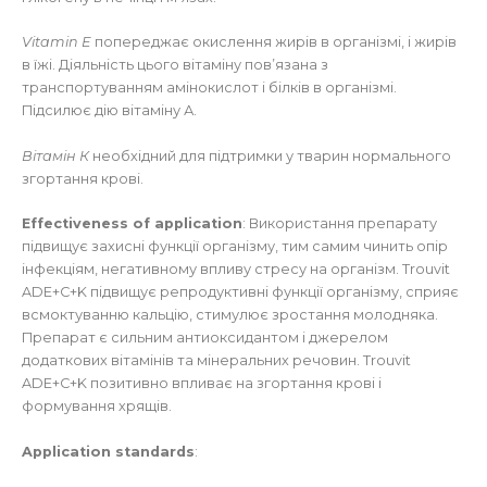
Vitamin E
попереджає окислення жирів в організмі, і жирів
в їжі. Діяльність цього вітаміну пов’язана з
транспортуванням амінокислот і білків в організмі.
Підсилює дію вітаміну А.
Вітамін К
необхідний для підтримки у тварин нормального
згортання крові.
Effectiveness of application
: Використання препарату
підвищує захисні функції організму, тим самим чинить опір
інфекціям, негативному впливу стресу на організм. Trouvit
ADE+C+K підвищує репродуктивні функції організму, сприяє
всмоктуванню кальцію, стимулює зростання молодняка.
Препарат є сильним антиоксидантом і джерелом
додаткових вітамінів та мінеральних речовин. Trouvit
ADE+C+K позитивно впливає на згортання крові і
формування хрящів.
Application standards
: