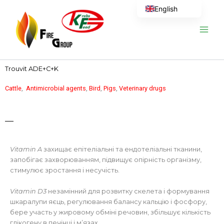
Skip
English
to
content
Trouvit ADE+C+K
Cattle
,
Antimicrobial agents
,
Bird
,
Pigs
,
Veterinary drugs
Vitamin A
захищає епітеліальні та ендотеліальні тканини,
запобігає захворюванням, підвищує опірність організму,
стимулює зростання і несучість.
Vitamin D3
незамінний для розвитку скелета і формування
шкаралупи яєць, регулювання балансу кальцію і фосфору,
бере участь у жировому обміні речовин, збільшує кількість
глікогену в печінці і м’язах.