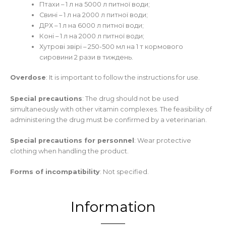
Птахи – 1 л на 5000 л питної води;
Свині – 1 л на 2000 л питної води;
ДРХ – 1 л на 6000 л питної води;
Коні – 1 л на 2000 л питної води;
Хутрові звірі – 250-500 мл на 1 т кормового
сировини 2 рази в тиждень.
Overdose
: It is important to follow the instructions for use.
Special precautions
: The drug should not be used
simultaneously with other vitamin complexes. The feasibility of
administering the drug must be confirmed by a veterinarian.
Special precautions for personnel
: Wear protective
clothing when handling the product.
Forms of incompatibility
: Not specified.
Information