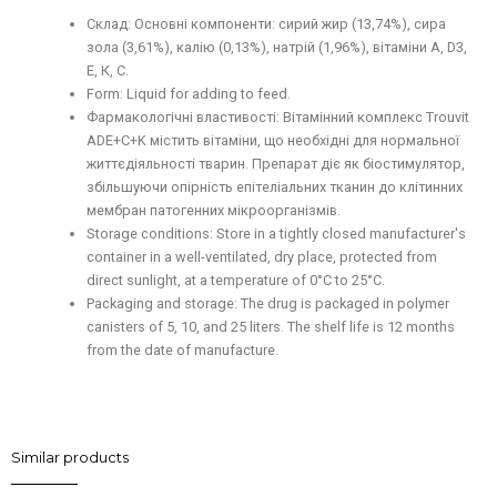
Склад: Основні компоненти: сирий жир (13,74%), сира
зола (3,61%), калію (0,13%), натрій (1,96%), вітаміни А, D3,
Е, К, С.
Form: Liquid for adding to feed.
Фармакологічні властивості: Вітамінний комплекс Trouvit
ADE+C+K містить вітаміни, що необхідні для нормальної
життєдіяльності тварин. Препарат діє як біостимулятор,
збільшуючи опірність епітеліальних тканин до клітинних
мембран патогенних мікроорганізмів.
Storage conditions: Store in a tightly closed manufacturer's
container in a well-ventilated, dry place, protected from
direct sunlight, at a temperature of 0°C to 25°C.
Packaging and storage: The drug is packaged in polymer
canisters of 5, 10, and 25 liters. The shelf life is 12 months
from the date of manufacture.
Similar products